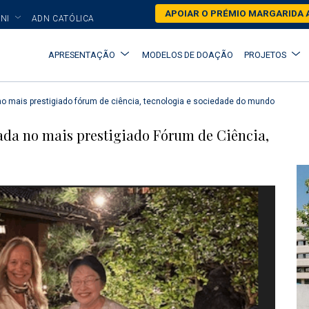
Skip
APOIAR O PRÉMIO MARGARIDA 
NI
ADN CATÓLICA
to
main
Main
APRESENTAÇÃO
MODELOS DE DOAÇÃO
PROJETOS
content
navigation
 no mais prestigiado fórum de ciência, tecnologia e sociedade do mundo
dada no mais prestigiado Fórum de Ciência,