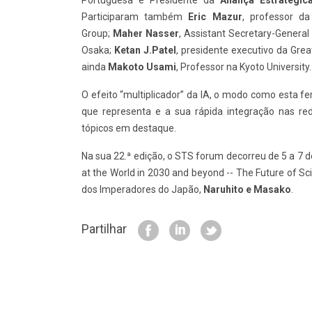
Participaram também
Eric Mazur
, professor da
Group;
Maher Nasser
, Assistant Secretary-Gener
Osaka;
Ketan J.Patel
, presidente executivo da Grea
ainda
Makoto Usami
, Professor na Kyoto University.
O efeito “multiplicador” da IA, o modo como esta f
que representa e a sua rápida integração nas re
tópicos em destaque.
Na sua 22.ª edição, o STS forum decorreu de 5 a 7 d
at the World in 2030 and beyond -- The Future of 
dos Imperadores do Japão,
Naruhito e Masako
.
Partilhar