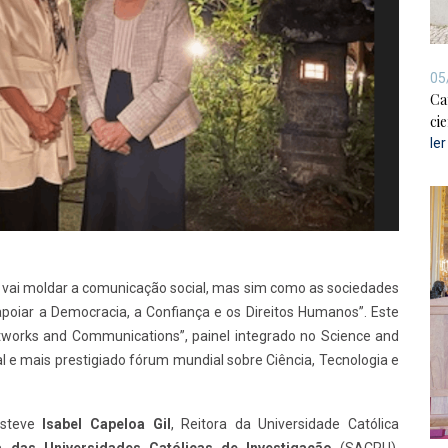
05
Ca
cie
le
(IA) vai moldar a comunicação social, mas sim como as sociedades
apoiar a Democracia, a Confiança e os Direitos Humanos”. Este
etworks and Communications”, painel integrado no Science and
l e mais prestigiado fórum mundial sobre Ciência, Tecnologia e
 esteve
Isabel Capeloa Gil
, Reitora da Universidade Católica
ca das Universidades Católicas de Investigação
(SACRU).