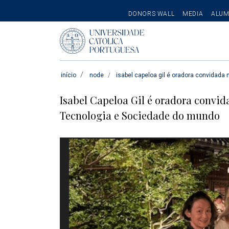
SECONDARY
DONORS WALL
MEDIA
ALUM
MENU
Pesquisar
início
node
isabel capeloa gil é oradora convidada
Isabel Capeloa Gil é oradora convi
Tecnologia e Sociedade do mundo