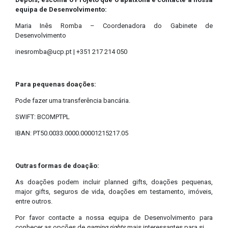
equipa de Desenvolvimento:
Maria Inês Romba – Coordenadora do Gabinete de
Desenvolvimento
inesromba@ucp.pt | +351 217 214 050
Para pequenas doações:
Pode fazer uma transferência bancária.
SWIFT: BCOMPTPL
IBAN: PT50.0033.0000.00001215217.05
Outras formas de doação:
As doações podem incluir planned gifts, doações pequenas,
major gifts, seguros de vida, doações em testamento, imóveis,
entre outros.
Por favor contacte a nossa equipa de Desenvolvimento para
conhecer as opções de
naming rights
mais interessantes para si.