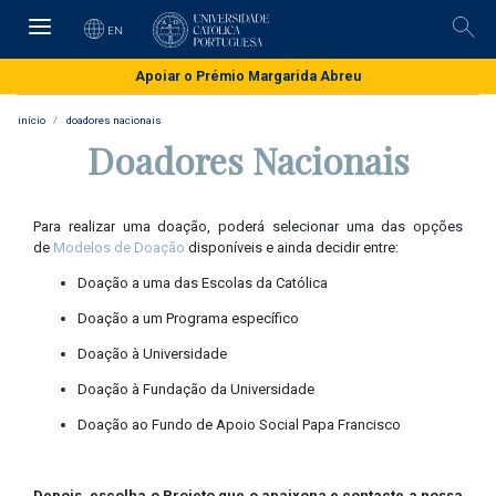
Skip
to
EN
Pesq
main
content
Apoiar o Prémio Margarida Abreu
início
doadores nacionais
Doadores Nacionais
Para realizar uma doação, poderá selecionar uma das opções
de
Modelos de Doação
disponíveis e ainda decidir entre:
Doação a uma das Escolas da Católica
Doação a um Programa específico
Doação à Universidade
Doação à Fundação da Universidade
Doação ao Fundo de Apoio Social Papa Francisco
Depois, escolha o Projeto que o apaixona e contacte a nossa