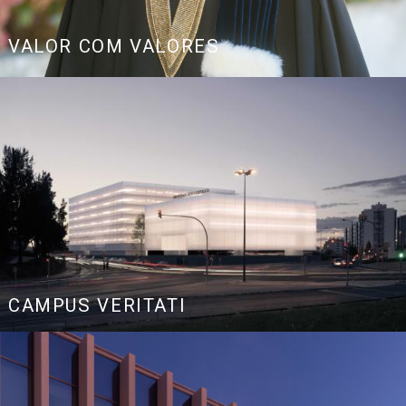
Link
VALOR COM VALORES
CAMPUS VERITATI