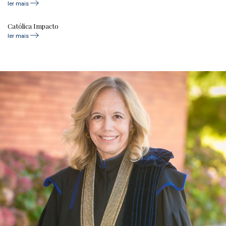
ler mais
Católica Impacto
ler mais
age