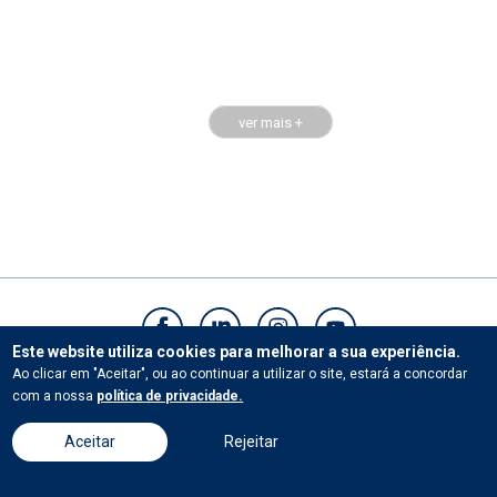
ver mais +
Este website utiliza cookies para melhorar a sua experiência.
Ao clicar em "Aceitar", ou ao continuar a utilizar o site, estará a concordar
Contactos
com a nossa
política de privacidade.
Aceitar
Rejeitar
© Universidade Católica Portuguesa.Todos os direitos reservados. |
Termos e Condições
|
Políticas de privacidade
Powered by
Bloomidea