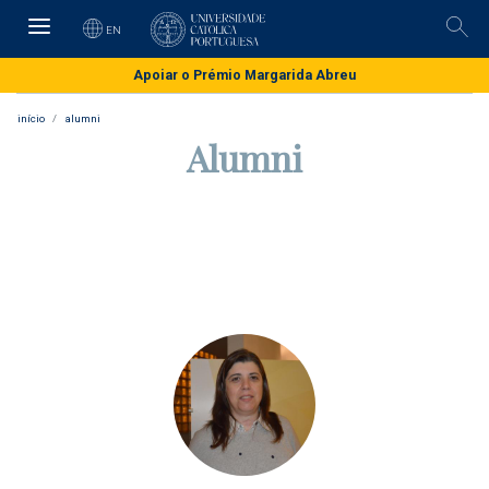
Skip
to
EN
Pesq
main
content
Apoiar o Prémio Margarida Abreu
início
alumni
Alumni