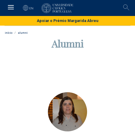
Skip
to
EN
Pesq
main
content
Apoiar o Prémio Margarida Abreu
início
alumni
Alumni