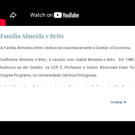
Família Almeida e Brito
A Família Almeida e Brito dedica-se maioritariamente à Gestão e Economia.
Guilherme Almeida e Brito, é casado com Isabel Almeida e Brito. Em 1983,
licenciou-se em Gestão, na UCP. É, Professor e Senior Associate Dean for
Degree Programs, na Universidade Católica Portuguesa.
Isabel Almeida e Brito, é atualmente Diretora do Colégio de São Tomás.
Terminou a sua licenciatura em Direito, em 1987, na UCP.
mostrar ▼
Mafalda Almeida e Brito, é filha de Guilherme Almeida e Brito e de Isabel
Almeida e Brito. Ao seguir os passos do pai, Mafalda Almeida e Brito,
optou pela licenciatura em Gestão Internacional (IUP Management), que
finalizou em 2017, na UCP. Hoje, encontra-se a realizar o Mestrado Double-