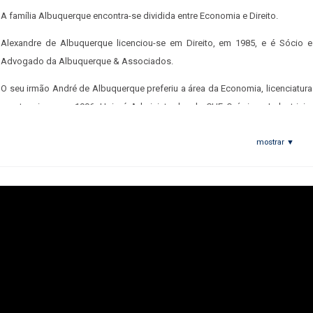
A família Albuquerque encontra-se dividida entre Economia e Direito.
Alexandre de Albuquerque licenciou-se em Direito, em 1985, e é Sócio e
Advogado da Albuquerque & Associados.
O seu irmão André de Albuquerque preferiu a área da Economia, licenciatura
que terminou em 1996. Hoje é Administrador da CUF Químicos Industriais,
SA.
mostrar ▼
Martim, Manuel e Constança, filhos de Alexandre, ficam também divididos
entre as duas áreas. Martim e Manuel optam pelo Direito e Constança pela
Economia. São os três atuais estudantes.
Matilde, filha de André, preferiu a área do Direito e encontra-se atualmente a
frequentar o 3º ano da licenciatura.