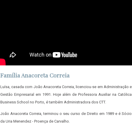
Degree em Finanças, e também ocupa o cargo de Trainee na SONAE.
Inácio Almeida e Brito é irmão de Guilherme Almeida e Brito e, Administrador
no Grupo José de Mello Saúde. Licenciou-se em Economia, em 1984, na
Universidade Católica Portuguesa.
Isabel Cordovil Almeida e Brito, é filha de Inácio Almeida e Brito. Em 2010,
finalizou a licenciatura em Gestão, na Universidade Católica Portuguesa.
Posteriormente, seguiu para o Mestrado em Finanças na UCP, que concluiu
em 2013. Isabel Cordovil Almeida e Brito, é Project Manager Inclusive
Community Forum NOVA SBE.
Família Anacoreta Correia
Henrique Almeida e Brito Gomes é sobrinho de Guilherme Almeida e Brito.
Luísa, casada com João Anacoreta Correia, licenciou-se em Administração e
Em 2017, terminou a sua licenciatura em Gestão, na UCP. Sucessivamente,
Gestão Empresarial em 1991. Hoje além de Professora Auxiliar na Católica
ingressou no Mestrado em Gestão (Msc in Management), que frequenta
Business School no Porto, é também Administradora dos CTT.
atualmente. Henrique Almeida e Brito Gomes, é atualmente, Auditor na
João Anacoreta Correia, terminou o seu curso de Direito em 1989 e é Sócio
empresa KPMG.
da Uria Menendez - Proença de Carvalho.
Rita Almeida e Brito, também é sobrinha de Guilherme Almeida e Brito, e,