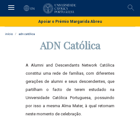
Skip
to
EN
Pesq
main
content
Apoiar o Prémio Margarida Abreu
início
adn católica
ADN Católica
A Alumni and Descendants Network Católica
constitui uma rede de famílias, com diferentes
gerações de alumni e seus descendentes, que
partilham o facto de terem estudado na
Universidade Católica Portuguesa, possuindo
por isso a mesma Alma Mater, à qual retornam
neste momento de celebração.