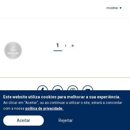
Os filhos de João e Luísa, João Lourenço e Catarina, terminaram
encontra-se a finalizar a licenciatura em Enfermagem, na Universidade
mostrar ▼
respetivamente, as suas licenciaturas em Economia em 2016 e Gestão em
Católica Portuguesa.
2017. João Lourenço está a frequentar o seu Mestrado em Madrid e Catarina
é estagiária na Ernst and Young.
Filipe Anacoreta Correia e José Pedro, irmãos de João e cunhados de Luísa,
preferiram também a área do Direito. Filipe terminou em 1999 e hoje, além de
Pagination
1
›
›
»
»
Advogado, é Deputado na Assembleia da República. José Pedro terminou a
licenciatura em 1998 e em 2014 concluiu o seu Mestrado em Business
Administration. Hoje é Project Strategic Management Director na SONAE. A
sua esposa, Clara, Diretora da Escola de Ballet do Porto, passou também
pela UCP numa formação para executivos em Marketing Management em
2017.
Este website utiliza cookies para melhorar a sua experiência.
Ao clicar em "Aceitar", ou ao continuar a utilizar o site, estará a concordar
Contactos
com a nossa
política de privacidade.
Aceitar
Rejeitar
© Universidade Católica Portuguesa.Todos os direitos reservados. |
Termos e Condições
|
Políticas de privacidade