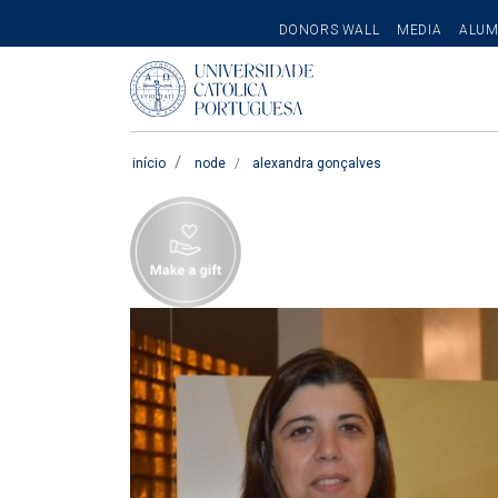
SECONDARY
DONORS WALL
MEDIA
ALUM
MENU
Pesquisar
início
node
alexandra gonçalves