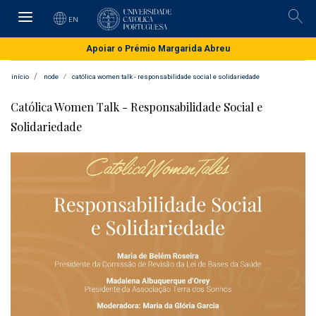
Skip
to
EN
Pesqu
main
content
Apoiar o Prémio Margarida Abreu
início
node
católica women talk - responsabilidade social e solidariedade
Católica Women Talk - Responsabilidade Social e
Solidariedade