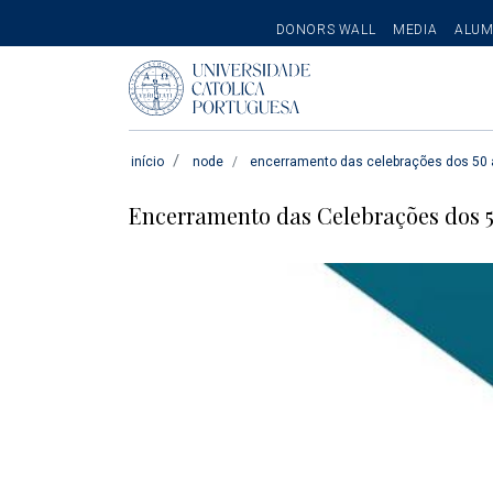
SECONDARY
DONORS WALL
MEDIA
ALUM
MENU
Pesquisar
início
node
encerramento das celebrações dos 50 a
Encerramento das Celebrações dos 5