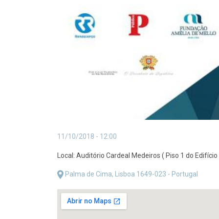
11/10/2018 - 12:00
Local: Auditório Cardeal Medeiros ( Piso 1 do Edifício 
Palma de Cima, Lisboa 1649-023 - Portugal