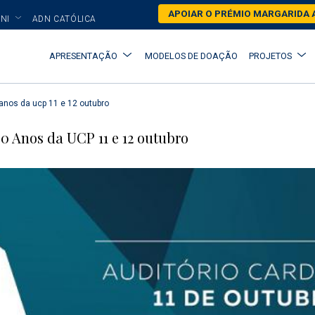
Skip
APOIAR O PRÉMIO MARGARIDA 
NI
ADN CATÓLICA
to
main
Main
APRESENTAÇÃO
MODELOS DE DOAÇÃO
PROJETOS
content
navigation
nos da ucp 11 e 12 outubro
0 Anos da UCP 11 e 12 outubro