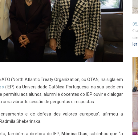
05
Ca
cie
le
 NATO (North Atlantic Treaty Organization, ou OTAN, na sigla em
cos
(IEP) da Universidade Católica Portuguesa, na sua sede em
e permitiu aos alunos, alumni e docentes do IEP ouvir e dialogar
tou uma vibrante sessão de perguntas e respostas.
 pensamento e de defesa dos valores europeus”, afirmou a
 Radmila Shekerinska.
nta, também a diretora do IEP,
Mónica Dias
, sublinhou que “a