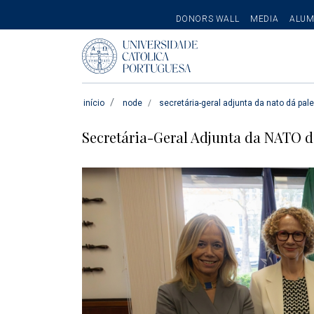
SECONDARY
DONORS WALL
MEDIA
ALUM
MENU
Pesquisar
início
node
secretária-geral adjunta da nato dá pale
Secretária-Geral Adjunta da NATO dá