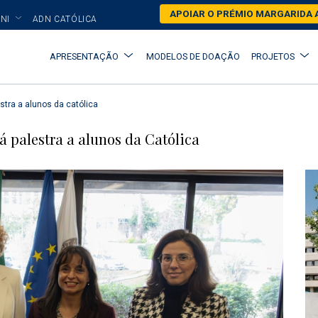
Skip
APOIAR O PRÉMIO MARGARIDA 
NI
ADN CATÓLICA
to
main
Main
APRESENTAÇÃO
MODELOS DE DOAÇÃO
PROJETOS
content
navigation
stra a alunos da católica
 palestra a alunos da Católica