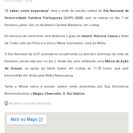
07/02/2025 - 16:00
"
O saber como esperança
" será o mote da sessão solene do
Dia Nacional da
Universidade Católica Portuguesa (UCP) 2025
, que se realiza no dia 7 de
fevereiro, pelas 16h, no Auditório Cardeal Medeiros, em Lisboa.
No decurso da cerimónia será atribuído o grau de
doutor Honoris Causa
a Ilídio
da Costa Leite de Pinho e a Vasco Maria Guimarães José de Mello.
O Dia Nacional da UCP assinala-se anualmente no primeiro domingo do mês de
fevereiro, sendo este ano no dia 2. Neste dia, será celebrada uma
Missa de Ação
de Graças
, na Igreja de Santa Isabel, em Lisboa, às 11.00 horas, que será
transmitida em direto pela Rádio Renascença.
Tanto a Missa como a sessão solene serão presididas por Sua Eminência
Reverendíssima o
Magno Chanceler, D. Rui Valério.
Auditório Cardeal Medeiros