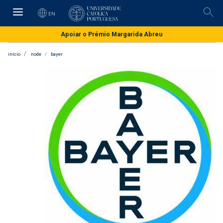
Skip
to
EN
Pesq
main
content
Apoiar o Prémio Margarida Abreu
início
node
bayer