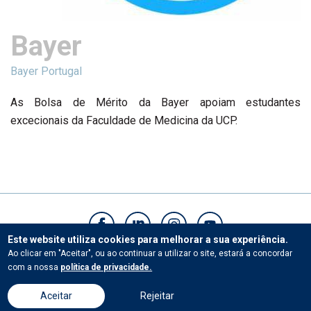
Bayer
Bayer Portugal
As Bolsa de Mérito da Bayer apoiam estudantes
excecionais da Faculdade de Medicina da UCP.
Este website utiliza cookies para melhorar a sua experiência.
Ao clicar em "Aceitar", ou ao continuar a utilizar o site, estará a concordar
Contactos
com a nossa
política de privacidade.
Aceitar
Rejeitar
© Universidade Católica Portuguesa.Todos os direitos reservados. |
Termos e Condições
|
Políticas de privacidade