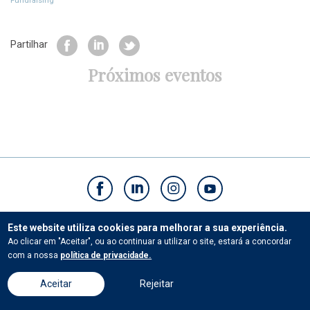
Fundraising
Partilhar
Próximos eventos
Contactos
Este website utiliza cookies para melhorar a sua experiência.
Ao clicar em "Aceitar", ou ao continuar a utilizar o site, estará a concordar
com a nossa
política de privacidade.
© Universidade Católica Portuguesa.Todos os direitos reservados. |
Termos e
Aceitar
Rejeitar
Condições
|
Políticas de privacidade