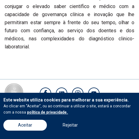
conjugar o elevado saber científico e médico com a
capacidade de governança clínica e inovação que lhe
permitiram estar sempre à frente do seu tempo, olhar o
futuro com confiança, ao serviço dos doentes e dos
médicos, nas complexidades do diagnóstico clinico-
laboratorial.
Este website utiliza cookies para melhorar a sua experiência.
Ao clicar em "Aceitar", ou ao continuar a utilizar o site, estará a concordar
Contactos
com a nossa
política de privacidade.
Aceitar
Rejeitar
© Universidade Católica Portuguesa.Todos os direitos reservados. |
Termos e Condições
|
Políticas de privacidade