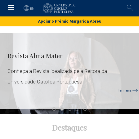
Skip
to
EN
Pesq
main
content
Apoiar o Prémio Margarida Abreu
Revista Alma Mater
Conheça a Revista idealizada pela Reitora da
Universidade Católica Portuguesa
ler mais
Destaques