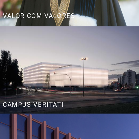
Link
VALOR COM VALORES
CAMPUS VERITATI