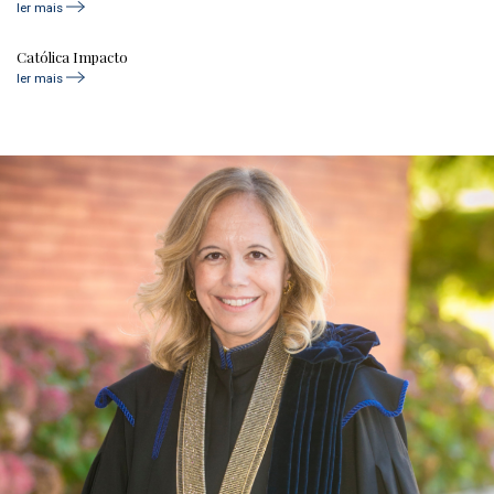
ler mais
Católica Impacto
ler mais
age