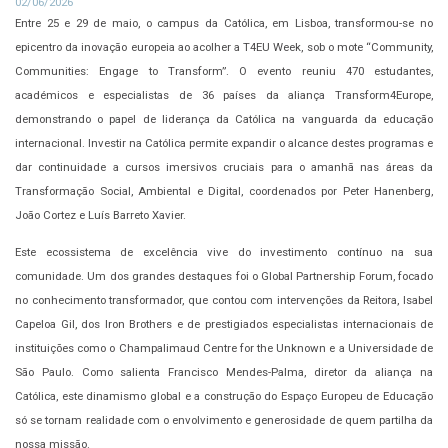
02/06/2026
Entre 25 e 29 de maio, o campus da Católica, em Lisboa, transformou-se no
epicentro da inovação europeia ao acolher a T4EU Week, sob o mote “Community,
Communities: Engage to Transform”. O evento reuniu 470 estudantes,
académicos e especialistas de 36 países da aliança Transform4Europe,
demonstrando o papel de liderança da Católica na vanguarda da educação
internacional. Investir na Católica permite expandir o alcance destes programas e
dar continuidade a cursos imersivos cruciais para o amanhã nas áreas da
Transformação Social, Ambiental e Digital, coordenados por Peter Hanenberg,
João Cortez e Luís Barreto Xavier.
Este ecossistema de excelência vive do investimento contínuo na sua
comunidade. Um dos grandes destaques foi o Global Partnership Forum, focado
no conhecimento transformador, que contou com intervenções da Reitora, Isabel
Capeloa Gil, dos Iron Brothers e de prestigiados especialistas internacionais de
instituições como o Champalimaud Centre for the Unknown e a Universidade de
São Paulo. Como salienta Francisco Mendes-Palma, diretor da aliança na
Católica, este dinamismo global e a construção do Espaço Europeu de Educação
só se tornam realidade com o envolvimento e generosidade de quem partilha da
nossa missão.