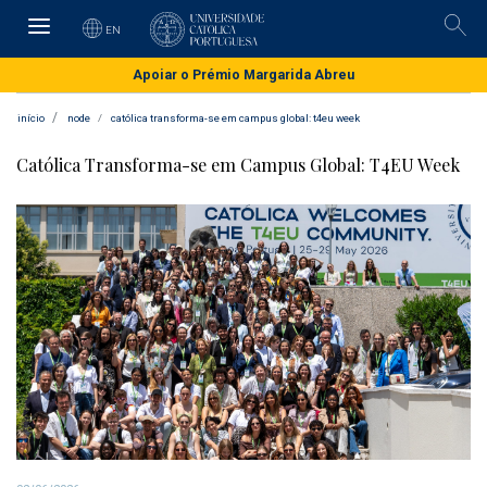
Skip
to
EN
Pesqu
main
content
Apoiar o Prémio Margarida Abreu
início
node
católica transforma-se em campus global: t4eu week
Católica Transforma-se em Campus Global: T4EU Week