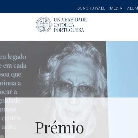
SECONDARY
DONORS WALL
MEDIA
ALUM
MENU
Pesquisar
Revista Alma