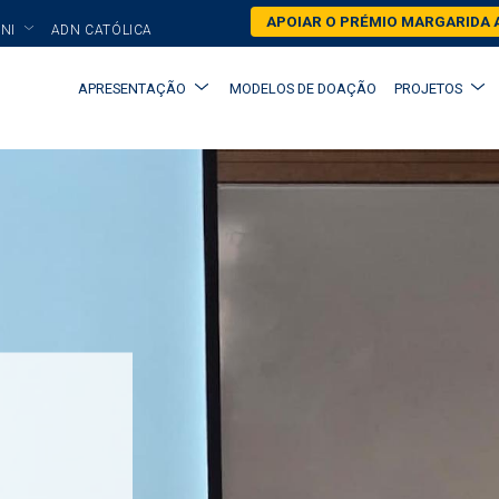
Skip
APOIAR O PRÉMIO MARGARIDA 
NI
ADN CATÓLICA
to
main
Main
APRESENTAÇÃO
MODELOS DE DOAÇÃO
PROJETOS
content
navigation