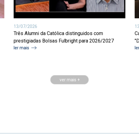
1
13/07/2026
Ca
Três Alumni da Católica distinguidos com
"D
prestigiadas Bolsas Fulbright para 2026/2027
le
ler mais
ver mais +