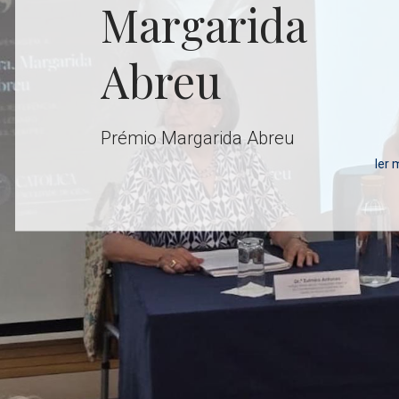
Mater
Conheça a Revista idealizada pela
Reitora da Universidade Católica
Portuguesa
ler 