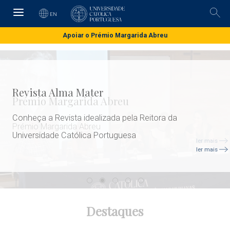
Skip
to
EN
Pesq
main
content
Apoiar o Prémio Margarida Abreu
Revista Alma Mater
Conheça a Revista idealizada pela Reitora da
Universidade Católica Portuguesa
ler mais
Destaques