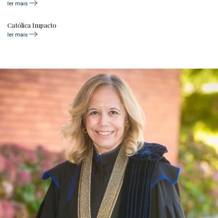
ler mais
Católica Impacto
ler mais
age