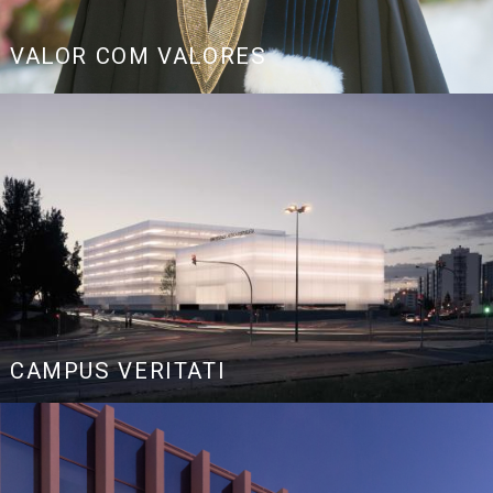
Link
VALOR COM VALORES
CAMPUS VERITATI