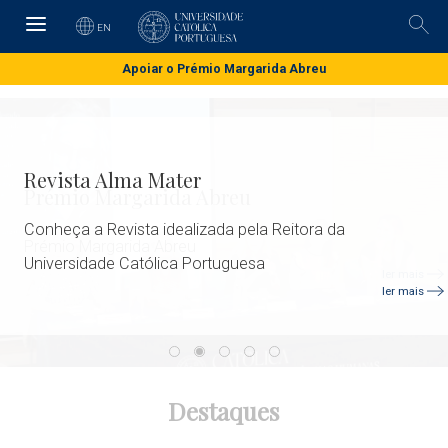
Skip
to
EN
Pesq
main
content
Apoiar o Prémio Margarida Abreu
Revista Alma Mater
Conheça a Revista idealizada pela Reitora da
Universidade Católica Portuguesa
ler mais
Destaques