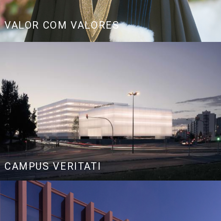
Link
VALOR COM VALORES
CAMPUS VERITATI