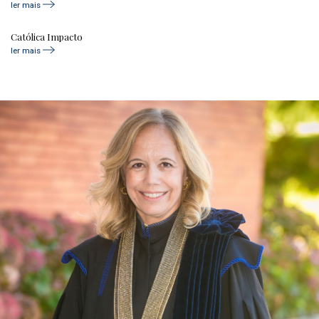
ler mais
Católica Impacto
ler mais
age