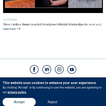
13/07/2026
Three Católica Alumni Awarded Prestigious Fulbright Scholarships for 2026/2027
read more
Contacts
This website uses cookies to enhance your user experience.
By clicking "Accept" or by continuing to use the website, you are agreeing to
our
privacy policy.
© Universidade Católica Portuguesa. All rights reserved. |
Terms and conditions
|
Accept
Reject
Privacy Policies