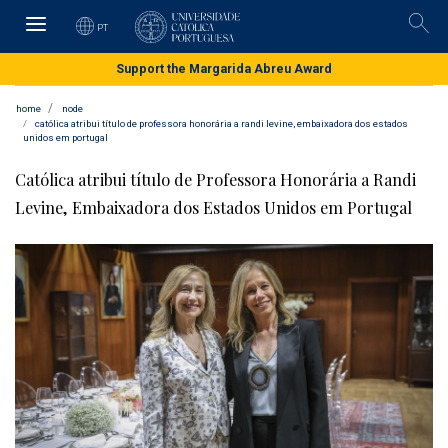
Skip
to
PT
Pesqu
main
content
Support the Margarida Abreu Award
home
node
católica atribui título de professora honorária a randi levine, embaixadora dos estados
unidos em portugal
Católica atribui título de Professora Honorária a Randi
Levine, Embaixadora dos Estados Unidos em Portugal