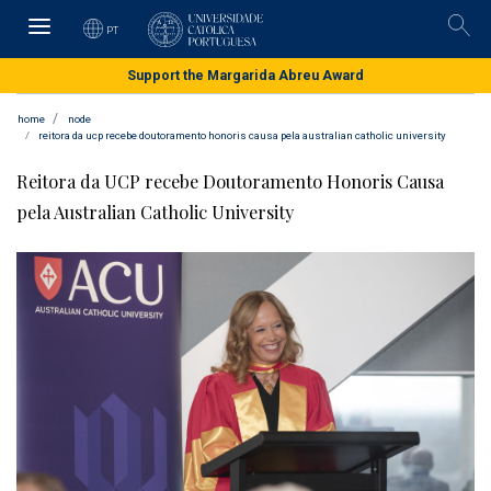
Skip
to
PT
Pesqu
main
content
Support the Margarida Abreu Award
home
node
reitora da ucp recebe doutoramento honoris causa pela australian catholic university
Reitora da UCP recebe Doutoramento Honoris Causa
pela Australian Catholic University