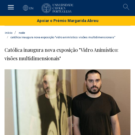
Skip
to
EN
Pesqu
main
content
Apoiar o Prémio Margarida Abreu
início
node
católica inaugura nova exposição "vidro animístico: visões multidimensionais"
Católica inaugura nova exposição "Vidro Animístico:
visões multidimensionais"