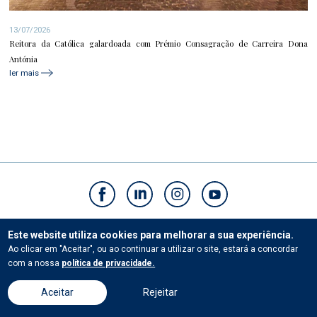
13/07/2026
Reitora da Católica galardoada com Prémio Consagração de Carreira Dona
Antónia
ler mais
Contactos
Este website utiliza cookies para melhorar a sua experiência.
Ao clicar em "Aceitar", ou ao continuar a utilizar o site, estará a concordar
com a nossa
política de privacidade.
© Universidade Católica Portuguesa.Todos os direitos reservados. |
Termos e
Condições
|
Políticas de privacidade
Aceitar
Rejeitar