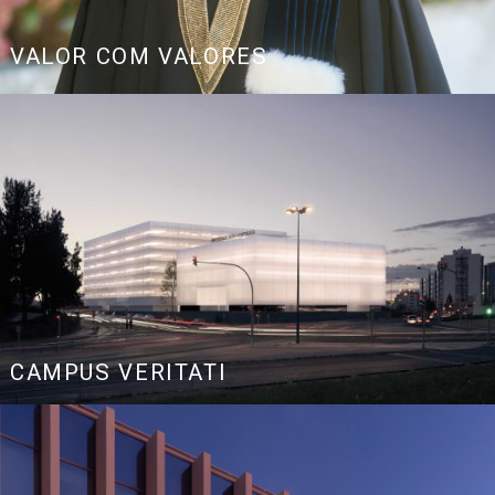
Link
VALOR COM VALORES
CAMPUS VERITATI