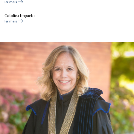
ler mais
Católica Impacto
ler mais
age