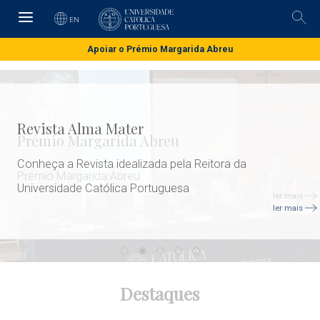
Skip
to
EN
Pesq
main
content
Apoiar o Prémio Margarida Abreu
Revista Alma Mater
Conheça a Revista idealizada pela Reitora da
Universidade Católica Portuguesa
ler mais
Destaques